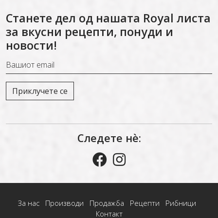
Станете дел од нашата Royal листа
за вкусни рецепти, понуди и
новости!
Следете нѐ:
За нас
Производи
Продажба
Рецепти
Рибници
Контакт