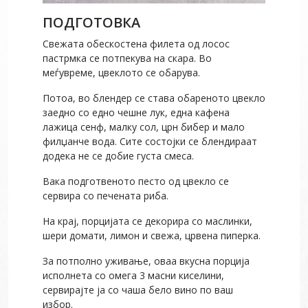
ПОДГОТОВКА
Свежата обескостена филета од лосос
пастрмка се потпекува на скара. Во
меѓувреме, цвеклото се обарува.
Потоа, во блендер се става обареното цвекло
заедно со едно чешне лук, една кафена
лажица сенф, малку сол, црн бибер и мало
филџанче вода. Сите состојки се блендираат
додека не се добие густа смеса.
Вака подготвеното песто од цвекло се
сервира со печената риба.
На крај, порцијата се декорира со маслинки,
шери домати, лимон и свежа, црвена пиперка.
За потполно уживање, оваа вкусна порција
исполнета со омега 3 масни киселини,
сервирајте ја со чаша бело вино по ваш
избор.