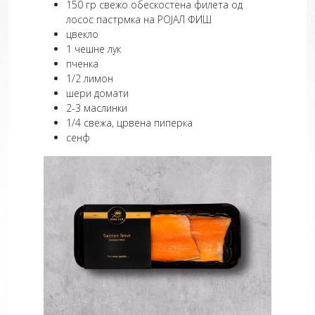
150 гр свежо обескостена филета од
лосос пастрмка на РОЈАЛ ФИШ
цвекло
1 чешне лук
пченка
1/2 лимон
шери домати
2-3 маслинки
1/4 свежа, црвена пиперка
сенф