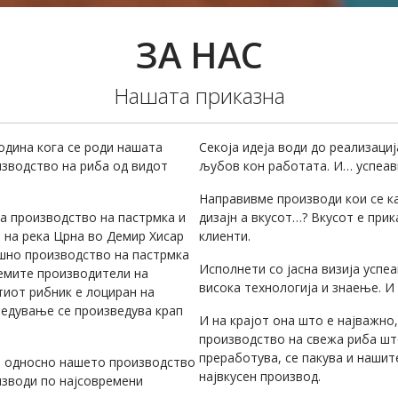
ЗА НАС
Нашата приказна
одина кога се роди нашата
Секоја идеја води до реализаци
зводство на риба од видот
љубов кон работата. И… успеав
Направивме производи кои се ка
за производство на пастрмка и
дизајн а вкусот…? Вкусот е при
 на река Црна во Демир Хисар
клиенти.
ишно производство на пастрмка
Исполнети со јасна визија успе
лемите производители на
висока технологија и знаење. 
иот рибник е лоциран на
ледување се произведува крап
И на крајот она што е најважно
производство на свежа риба шт
преработува, се пакува и нашит
, односно нашето производство
највкусен производ.
изводи по најсовремени