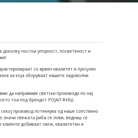
ја доколку постои упорност, посветеност и
ме!
рактеризираат со врвен квалитет и луксузен
казна за која зборуваат нашите задоволни
авме да направиме светски производи по нај
И сето тоа под брендот РОЈАЛ ФИШ.
, секој производ потекнува од наше сопствено
о значи свежата риба се лови, веднаш се
е клиенти добиваат свеж, квалитетен и