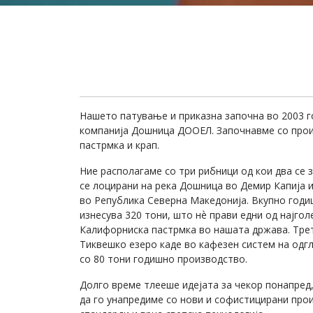
Нашето патување и приказна започна во 2003 г
компанија Дошница ДООЕЛ. Започнавме со прои
пастрмка и крап.
Ние располагаме со три рибници од кои два се 
се лоцирани на река Дошница во Демир Капија и
во Република Северна Македонија. Вкупно год
изнесува 320 тони, што нѐ прави едни од најго
Калифорниска пастрмка во нашата држава. Трет
Тиквешко езеро каде во кафезен систем на одг
со 80 тони годишно производство.
Долго време тлееше идејата за чекор понапред
да го унапредиме со нови и софистицирани про