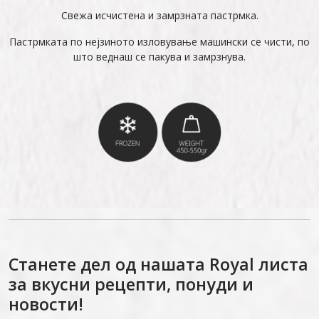
Свежа исчистена и замрзната пастрмка.
Пастрмката по нејзиното изловување машински се чисти, по
што веднаш се пакува и замрзнува.
Станете дел од нашата Royal листа
за вкусни рецепти, понуди и
новости!