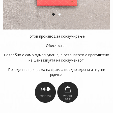
Готов производ за конзумирање.
Обескостен.
Потребно е само одмрзнување, а останатото е препуштено
на фантазијата на конзументот.
Погоден за припрема на брзи, а воедно здрави и вкусни
јадења.