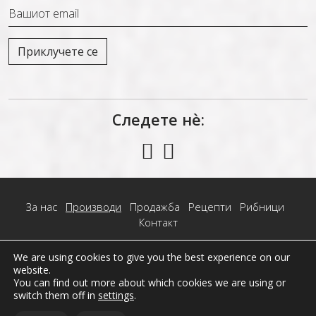
Следете нѐ:
За нас
Производи
Продажба
Рецепти
Рибници
Контакт
We are using cookies to give you the best experience on our
Дошница Дооел, Демир Капија. +389 71 324 261
website.
ЧПП
Политика за приватност
Политика за колачиња
You can find out more about which cookies we are using or
switch them off in
settings
.
Услови за користње