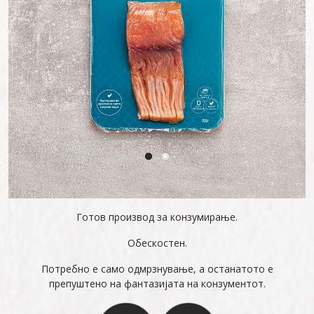
Готов производ за конзумирање.
Обескостен.
Потребно е само одмрзнување, а останатото е
препуштено на фантазијата на конзументот.