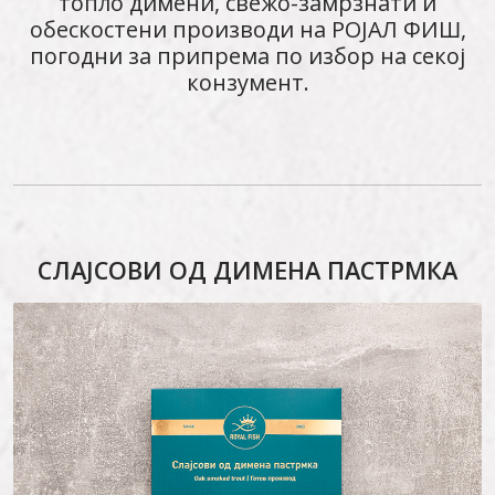
топло димени, свежо-замрзнати и
обескостени производи на РОЈАЛ ФИШ,
погодни за припрема по избор на секој
конзумент.
СЛАЈСОВИ ОД ДИМЕНА ПАСТРМКА